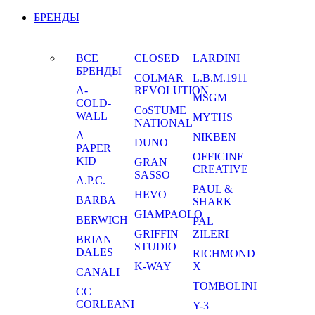
БРЕНДЫ
ВСЕ
CLOSED
LARDINI
БРЕНДЫ
COLMAR
L.B.M.1911
A-
REVOLUTION
MSGM
COLD-
CoSTUME
WALL
MYTHS
NATIONAL
A
NIKBEN
DUNO
PAPER
OFFICINE
KID
GRAN
CREATIVE
SASSO
A.P.C.
PAUL &
HEVO
BARBA
SHARK
GIAMPAOLO
BERWICH
PAL
GRIFFIN
ZILERI
BRIAN
STUDIO
DALES
RICHMOND
K-WAY
X
CANALI
TOMBOLINI
CC
CORLEANI
Y-3