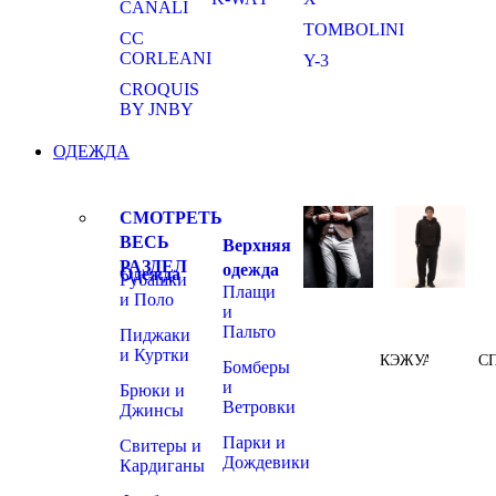
CANALI
TOMBOLINI
CC
CORLEANI
Y-3
CROQUIS
BY JNBY
ОДЕЖДА
СМОТРЕТЬ
ВЕСЬ
Верхняя
РАЗДЕЛ
одежда
Одежда
Рубашки
Плащи
и Поло
и
Пальто
Пиджаки
и Куртки
КЭЖУАЛ
С
Бомберы
и
Брюки и
Ветровки
Джинсы
Парки и
Свитеры и
Дождевики
Кардиганы