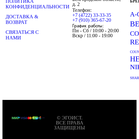
ПОЛИТИКА
БР
д. 2
КОНФИДЕНЦИАЛЬНОСТИ
Телефон:
A-
+7 (4722) 33-33-35
ДОСТАВКА &
+7 (910) 365-67-20
ВОЗВРАТ
B
График работы:
Пн - Сб / 10:00 - 20:00
СВЯЗАТЬСЯ С
CO
Вскр / 11:00 - 19:00
НАМИ
R
COUN
H
NI
SHA
© ЭГОИСТ.
ВСЕ ПРАВА
ЗАЩИЩЕНЫ