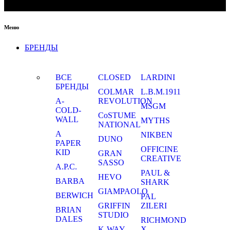
Меню
БРЕНДЫ
ВСЕ
CLOSED
LARDINI
БРЕНДЫ
COLMAR
L.B.M.1911
A-
REVOLUTION
MSGM
COLD-
CoSTUME
WALL
MYTHS
NATIONAL
A
NIKBEN
DUNO
PAPER
OFFICINE
KID
GRAN
CREATIVE
SASSO
A.P.C.
PAUL &
HEVO
BARBA
SHARK
GIAMPAOLO
BERWICH
PAL
GRIFFIN
ZILERI
BRIAN
STUDIO
DALES
RICHMOND
K-WAY
X