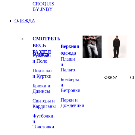
CROQUIS
BY JNBY
ОДЕЖДА
СМОТРЕТЬ
ВЕСЬ
Верхняя
РАЗДЕЛ
одежда
Одежда
Рубашки
Плащи
и Поло
и
Пальто
Пиджаки
и Куртки
КЭЖУАЛ
С
Бомберы
и
Брюки и
Ветровки
Джинсы
Парки и
Свитеры и
Дождевики
Кардиганы
Футболки
и
Толстовки